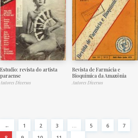
Estudio: revista do artista
Revista de Farmácia e
paraense
Bioquímica da Amazônia
Autores Diversos
Autores Diversos
←
1
2
3
…
5
6
7
8
9
10
11
→