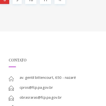
CONTATO
av. gentil bittencourt, 650 - nazaré
cpros@fcp.pa.gov.br
obrasraras@fcp.pa.gov.br