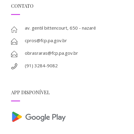
CONTATO
av. gentil bittencourt, 650 - nazaré
cpros@fcp.pa.gov.br
obrasraras@fcp.pa.gov.br
(91) 3284-9082
APP DISPONÍVEL