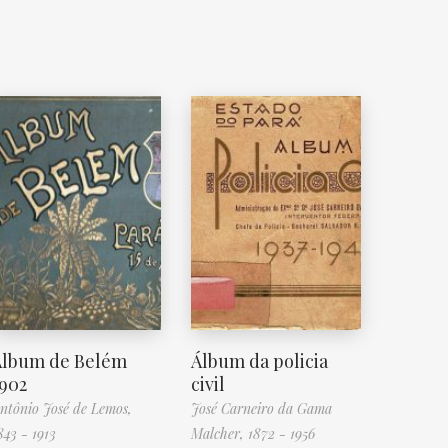
Álbum de Belém
Álbum da policia
902
civil
ntônio José de Lemos,
José Carneiro da Gama
843 - 1913
Malcher, 1872 - 1956