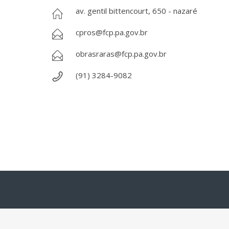
av. gentil bittencourt, 650 - nazaré
cpros@fcp.pa.gov.br
obrasraras@fcp.pa.gov.br
(91) 3284-9082
Todos os direitos reservados - Copyright © 2013 - 2