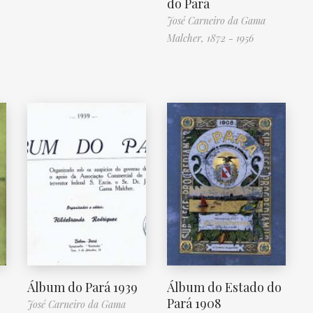
do Pará
José Carneiro da Gama
Malcher, 1872 - 1956
Álbum do Pará 1939
Álbum do Estado do
Pará 1908
José Carneiro da Gama