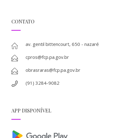
CONTATO
av. gentil bittencourt, 650 - nazaré
cpros@fcp.pa.gov.br
obrasraras@fcp.pa.gov.br
(91) 3284-9082
APP DISPONÍVEL