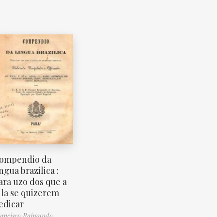
ompendio da
ingua brazilica :
ara uzo dos que a
lla se quizerem
edicar
ancisco Raimundo