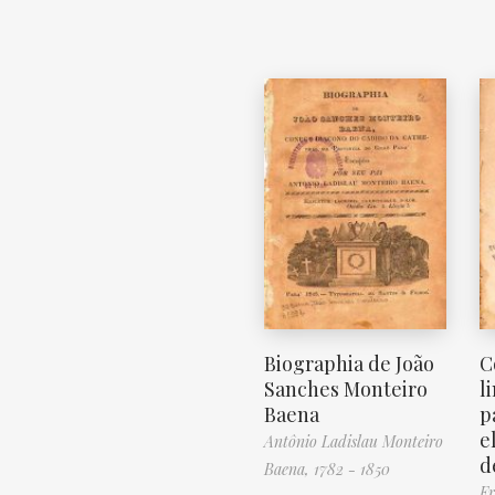
Biographia de João
C
Sanches Monteiro
l
Baena
p
e
Antônio Ladislau Monteiro
d
Baena, 1782 - 1850
Fr