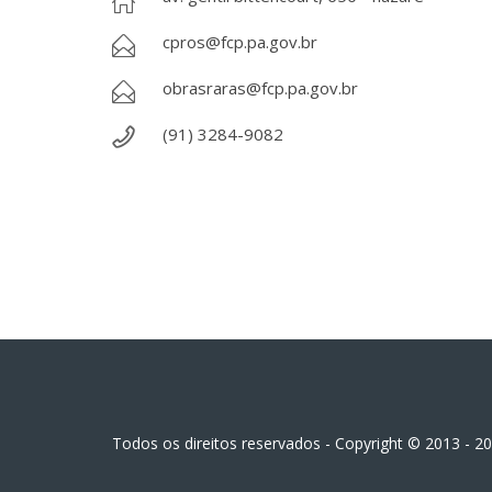
cpros@fcp.pa.gov.br
obrasraras@fcp.pa.gov.br
(91) 3284-9082
Todos os direitos reservados - Copyright © 2013 - 2