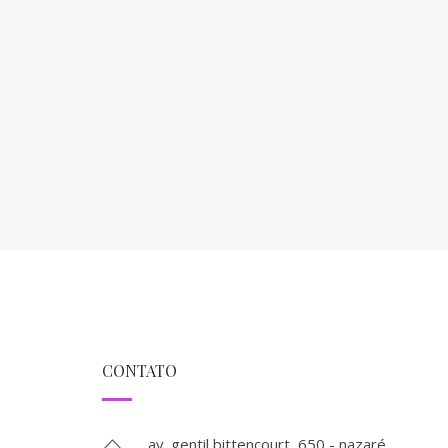
CONTATO
av. gentil bittencourt, 650 - nazaré