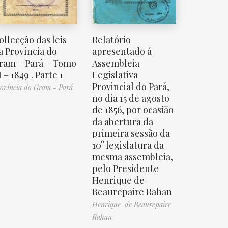
ollecção das leis
Relatório
a Província do
apresentado á
ram – Pará – Tomo
Assembleia
I – 1849 . Parte 1
Legislativa
Provincial do Pará,
ovíncia do Gram - Pará
no dia 15 de agosto
de 1856, por ocasião
da abertura da
primeira sessão da
10° legislatura da
mesma assembleia,
pelo Presidente
Henrique de
Beaurepaire Rahan
Henrique de Beaurepaire
Rahan