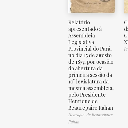
Relatório
C
apresentado á
d
Assembleia
G
Legislativa
X
Provincial do Pará,
Pr
no dia 15 de agosto
de 1857, por ocasião
da abertura da
primeira sessão da
10° legislatura da
mesma assembleia,
pelo Presidente
Henrique de
Beaurepaire Rahan
Henrique de Beaurepaire
Rahan