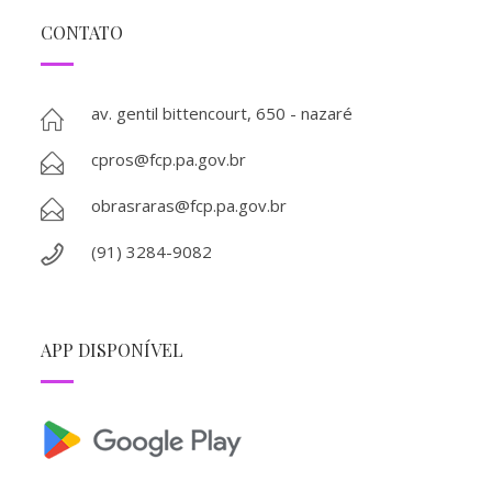
CONTATO
av. gentil bittencourt, 650 - nazaré
cpros@fcp.pa.gov.br
obrasraras@fcp.pa.gov.br
(91) 3284-9082
APP DISPONÍVEL