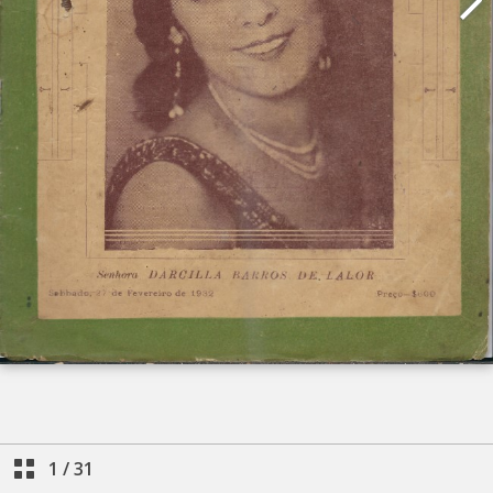
1
/
31