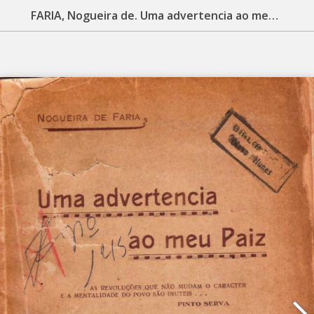
FARIA, Nogueira de. Uma advertencia ao meu paiz. Belém, PA: Instituto D. Macedo Costa, 1932. 98 p.