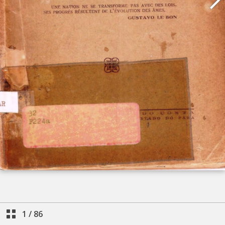
1
/
86