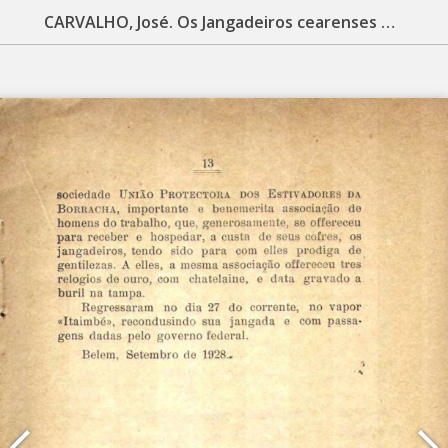
CARVALHO, José. Os Jangadeiros cearenses em 'raid' ao Pará: conferencia sobre o 'folk-lore' cearense em homenagem aos jangadeiros no Theatro da Paz, no dia 14 de setembro de 1928. Belém, PA: Officinas Graphicas do Instituto Lauro Sodré, 1928. 44 p.