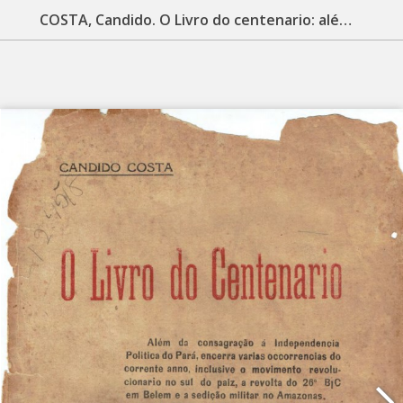
COSTA, Candido. O Livro do centenario: além da consagração á Independencia Politica do Pará, encerra outras occorrencias do corrente anno. [S.l.]: Officinas Graphicas da Typ. Guajarina F. Lopes, 1924. 564 p. il.