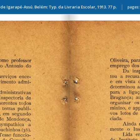
e Igarapé-Assú. Belém: Typ. da Livraria Escolar, 1913. 77 p.
pages: