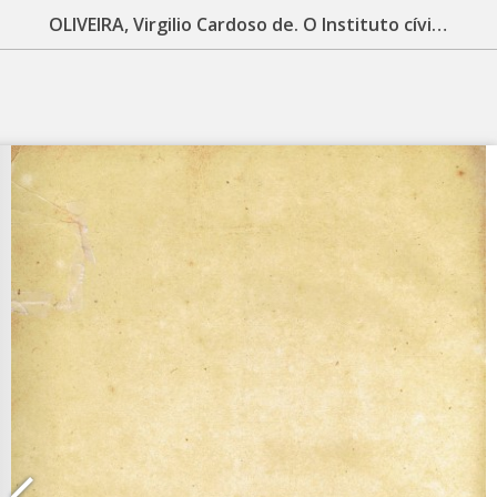
OLIVEIRA, Virgilio Cardoso de. O Instituto cívico-juridico: artigos publicados na ‘’A Província do Pará”. Pará: Typ. e Encad. De P. Barbosa, 1898. 34 p.