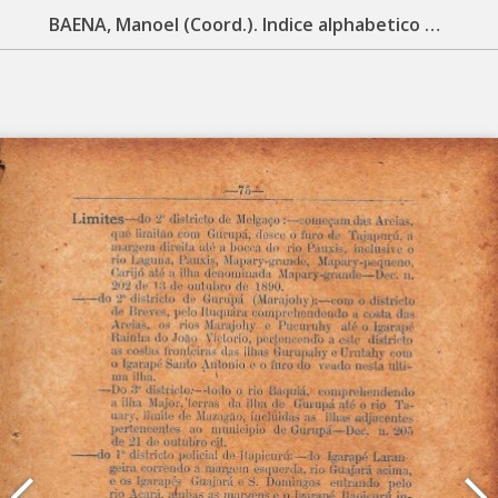
BAENA, Manoel (Coord.). Indice alphabetico da legislação do Estado do Pará: (15 de novembro de 1889 a’ 1893). Belém: Typ. do Diario Official, 1894. 112 p.