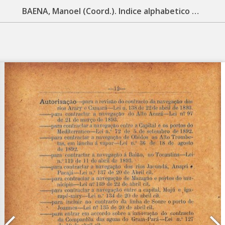
BAENA, Manoel (Coord.). Indice alphabetico da legislação do Estado do Pará: (15 de novembro de 1889 a’ 1893). Belém: Typ. do Diario Official, 1894. 112 p.