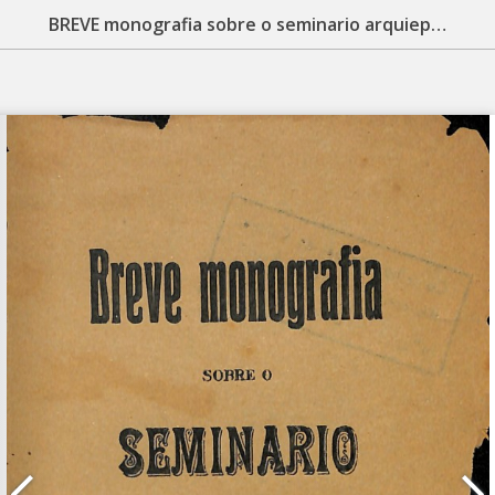
BREVE monografia sobre o seminario arquiepiscopal de N. Senhora da Conceição de Belém. Pará: [s.n], [19--?]. 62 p.