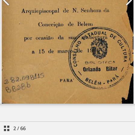
2
/
66