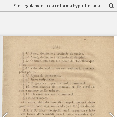
LEI e regulamento da reforma hypothecaria estabelecendo as bases das sociedades de credito real. [S.l.]: Typ. do Jornal do Amazonas, 1865. 104 p.