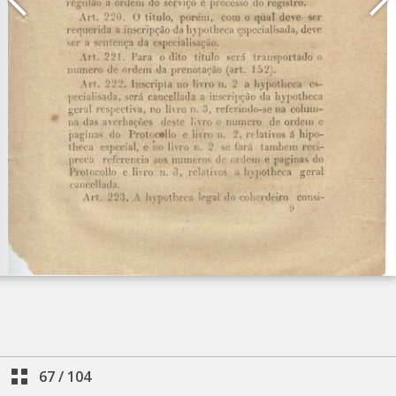
67
/
104