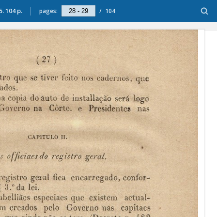
. 104 p.
pages:
/
104