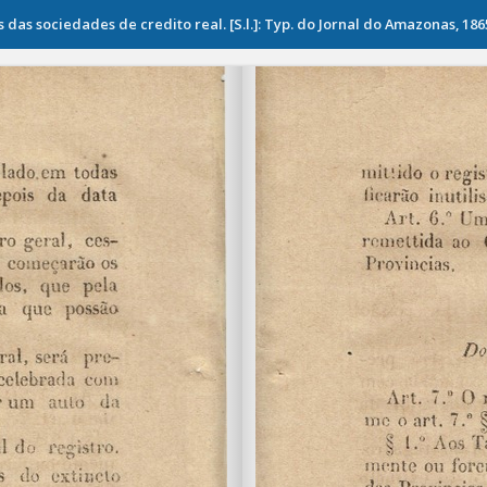
s sociedades de credito real. [S.l.]: Typ. do Jornal do Amazonas, 1865