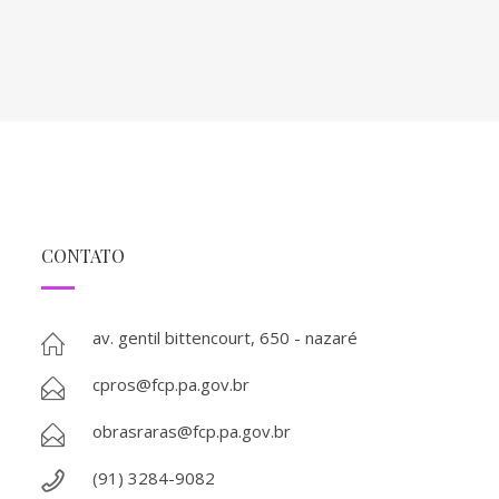
CONTATO
av. gentil bittencourt, 650 - nazaré
cpros@fcp.pa.gov.br
obrasraras@fcp.pa.gov.br
(91) 3284-9082